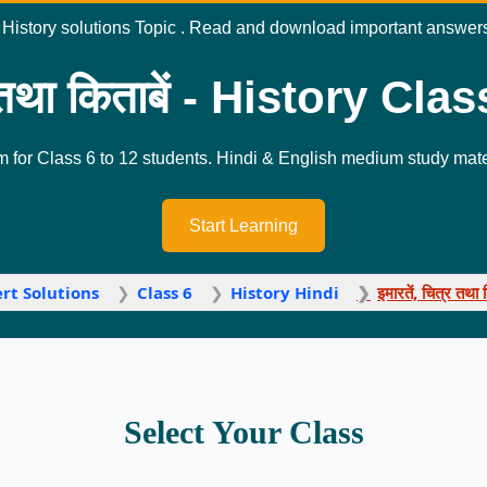
ass 6 History solutions Topic . Read and download important answer
र तथा किताबें - History Cl
m for Class 6 to 12 students. Hindi & English medium study mater
Start Learning
rt Solutions
Class 6
History Hindi
इमारतें, चित्र तथा 
Select Your Class