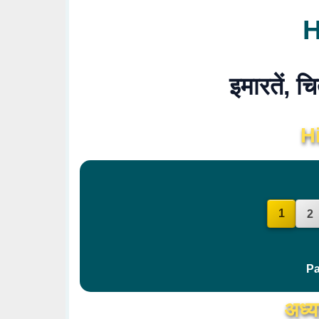
H
इमारतें, च
H
1
2
Pa
अध्य