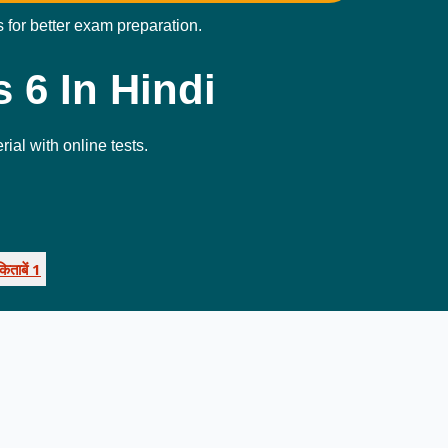
s for better exam preparation.
ass 6 In Hindi
ial with online tests.
किताबें 1