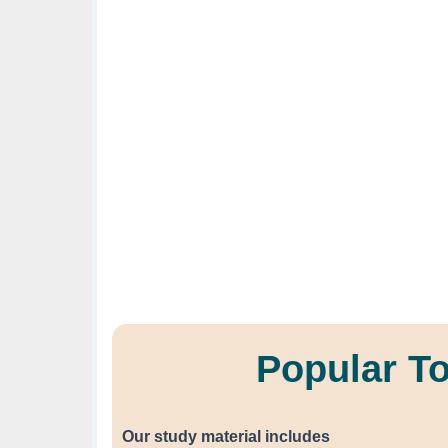
Popular T
Our study material includes