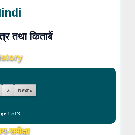
indi
ित्र तथा किताबें
istory
3
Next »
ge 1 of 3
ाय-समीक्षा